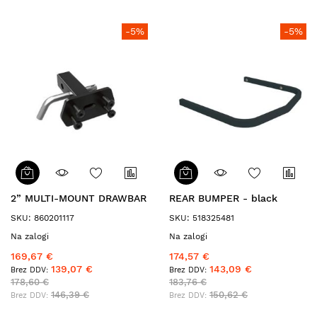
-5%
-5%
2” MULTI-MOUNT DRAWBAR
REAR BUMPER - black
SKU: 860201117
SKU: 518325481
Na zalogi
Na zalogi
169,67 €
174,57 €
139,07 €
143,09 €
178,60 €
183,76 €
146,39 €
150,62 €