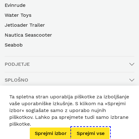
Evinrude
Water Toys
Jetloader Trailer
Nautica Seascooter
Seabob
PODJETJE
SPLOŠNO
E-NOVICE
Ta spletna stran uporablja piškotke za izboljšanje
vaše uporabniške izkušnje. S klikom na »Sprejmi
izbor« soglašate samo z uporabo nujnih
piškotkov. Lahko pa sprejmete tudi samo izbrane
© 2025 Ski & Sea d.o.o. Vse pravice pridržane
piškotke.
Sprejmi izbor
Sprejmi vse