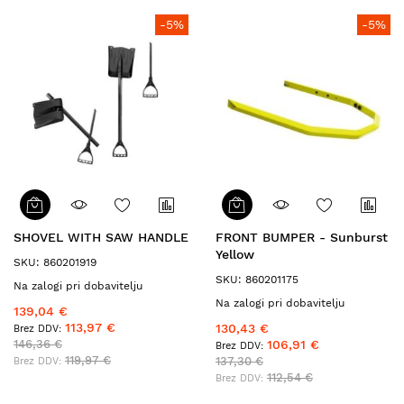
-5%
-5%
SHOVEL WITH SAW HANDLE
FRONT BUMPER - Sunburst
Yellow
SKU: 860201919
SKU: 860201175
Na zalogi pri dobavitelju
Na zalogi pri dobavitelju
139,04 €
113,97 €
130,43 €
146,36 €
106,91 €
119,97 €
137,30 €
112,54 €