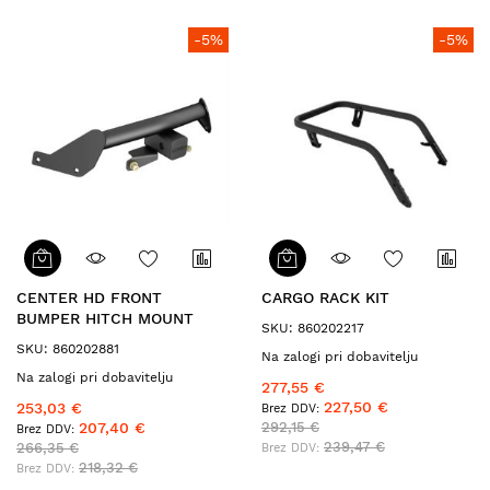
-5%
-5%
CENTER HD FRONT
CARGO RACK KIT
BUMPER HITCH MOUNT
SKU: 860202217
SKU: 860202881
Na zalogi pri dobavitelju
Na zalogi pri dobavitelju
277,55 €
227,50 €
253,03 €
207,40 €
292,15 €
239,47 €
266,35 €
218,32 €