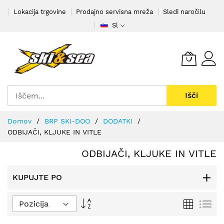
Preskoči
Lokacija trgovine
Prodajno servisna mreža
Sledi naročilu
na
Sl
vsebino
Išči
Domov
BRP SKI-DOO
DODATKI
ODBIJAČI, KLJUKE IN VITLE
ODBIJAČI, KLJUKE IN VITLE
KUPUJTE PO
Nastavi
Mreža
Se
padajočo
smer