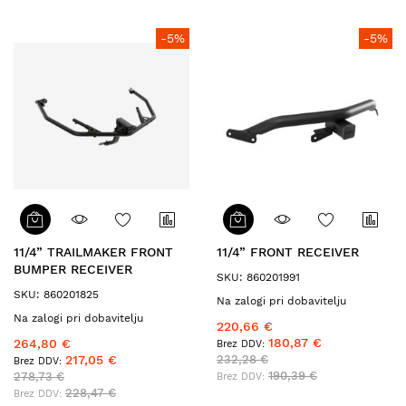
-5%
-5%
11/4” TRAILMAKER FRONT
11/4” FRONT RECEIVER
BUMPER RECEIVER
SKU: 860201991
SKU: 860201825
Na zalogi pri dobavitelju
Na zalogi pri dobavitelju
220,66 €
180,87 €
264,80 €
217,05 €
232,28 €
190,39 €
278,73 €
228,47 €