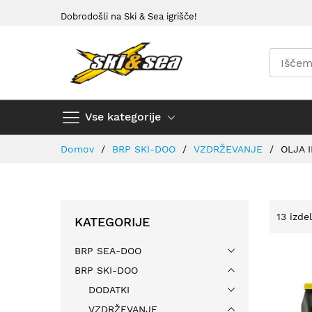
Preskoči
Dobrodošli na Ski & Sea igrišče!
na
vsebino
Vse kategorije
Domov
BRP SKI-DOO
VZDRŽEVANJE
OLJA 
13
izde
KATEGORIJE
BRP SEA-DOO
BRP SKI-DOO
DODATKI
VZDRŽEVANJE