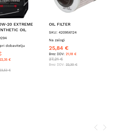
 0W-20 EXTREME
OIL FILTER
NTHETIC OIL
SKU: 420956124
9294
Na zalogi
pri dobavitelju
25,84 €
€
21,18 €
27,21 €
22,35 €
22,30 €
23,53 €