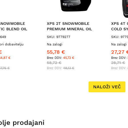
 SNOWMOBILE
XPS 2T SNOWMOBILE
XPS 4T
IC BLEND OIL
PREMIUM MINERAL OIL
COLD SY
9649
SKU: 9779277
SKU: 977
pri dobavitelju
Na zalogi
Na zalogi 
€
55,78 €
27,27 
54,87 €
45,72 €
58,72 €
28,71 €
57,76 €
48,13 €
NALOŽI VEČ
lje prodajani