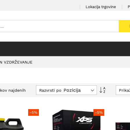
Lokacija trgovine
P
IN VZDRŽEVANJE
Nastavi
Razvrsti po
Prika
lkov najdenih
padajočo
smer
-5%
-5%