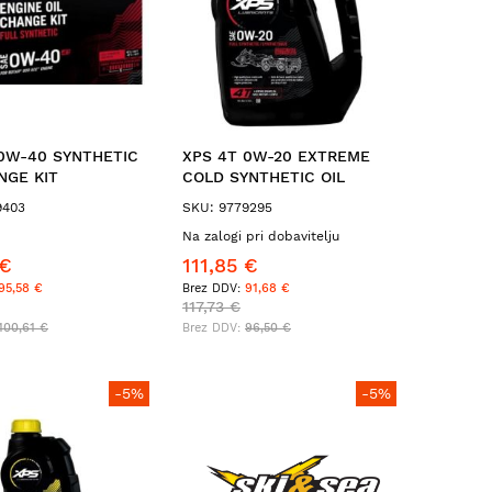
0W-40 SYNTHETIC
XPS 4T 0W-20 EXTREME
NGE KIT
COLD SYNTHETIC OIL
9403
SKU: 9779295
Na zalogi pri dobavitelju
 €
111,85 €
95,58 €
91,68 €
117,73 €
100,61 €
96,50 €
-5%
-5%