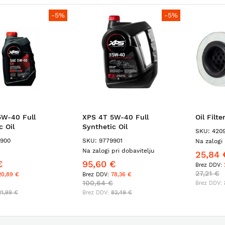
-5%
-5%
W-40 Full
XPS 4T 5W-40 Full
Oil Filter
 Oil
Synthetic Oil
SKU: 4209
900
SKU: 9779901
Na zalogi
Na zalogi pri dobavitelju
25,84 
€
95,60 €
27,21 €
0,89 €
78,36 €
100,64 €
1,99 €
82,49 €