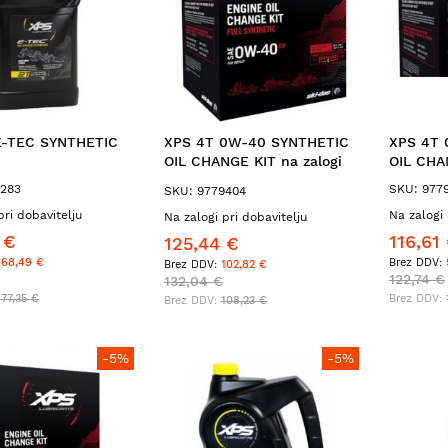
E-TEC SYNTHETIC
XPS 4T 0W-40 SYNTHETIC
XPS 4T 
OIL CHANGE KIT na zalogi
OIL CHA
779255
9283
SKU: 977
SKU: 9779404
pri dobavitelju
Na zalogi
Na zalogi pri dobavitelju
 €
116,61
125,44 €
168,49 €
102,82 €
122,74 €
132,04 €
177,35 €
108,23 €
-5%
-5%