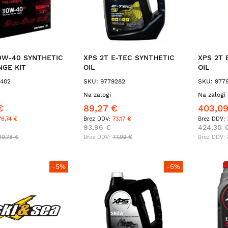
0W-40 SYNTHETIC
XPS 2T E-TEC SYNTHETIC
XPS 2T 
NGE KIT
OIL
OIL
9402
SKU: 9779282
SKU: 977
Na zalogi
Na zalogi 
€
89,27 €
403,0
76,74 €
73,17 €
93,96 €
424,30 
80,78 €
77,02 €
-5%
-5%