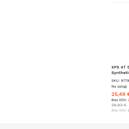
XPS 4T 5
Synthetic
SKU: 9779
Na zalogi
25,49 
2
26,83 €
2