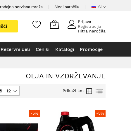
rodajno servisna mreža
Sledi naročilu
Sl
Prijava
Išči
Registracija
Hitra naročila
Rezervni deli
Ceniki
Katalogi
Promocije
OLJA IN VZDRŽEVANJE
Mreža
Seznam
Prikaži kot
ži
-5%
-5%