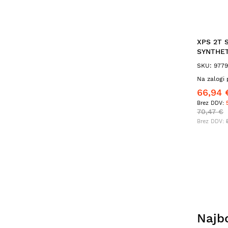
XPS 2T
SYNTHET
SKU: 977
Na zalogi 
66,94 
70,47 €
Najbo