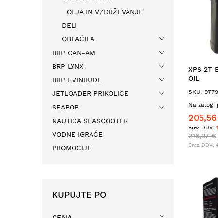
OLJA IN VZDRŽEVANJE
DELI
OBLAČILA
BRP CAN-AM
BRP LYNX
XPS 2T 
OIL
BRP EVINRUDE
SKU: 977
JETLOADER PRIKOLICE
Na zalogi 
SEABOB
205,56
NAUTICA SEASCOOTER
VODNE IGRAČE
216,37 €
PROMOCIJE
KUPUJTE PO
CENA