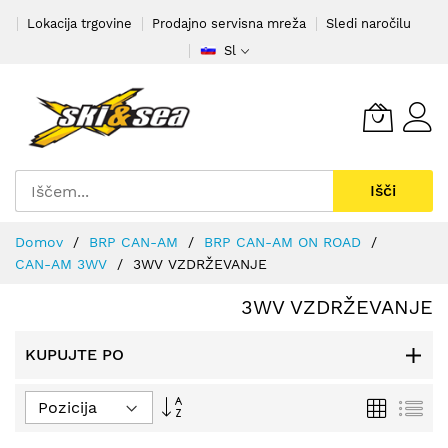
Preskoči
Lokacija trgovine
Prodajno servisna mreža
Sledi naročilu
na
Sl
vsebino
Išči
Domov
BRP CAN-AM
BRP CAN-AM ON ROAD
CAN-AM 3WV
3WV VZDRŽEVANJE
3WV VZDRŽEVANJE
KUPUJTE PO
Nastavi
Mreža
Se
padajočo
smer