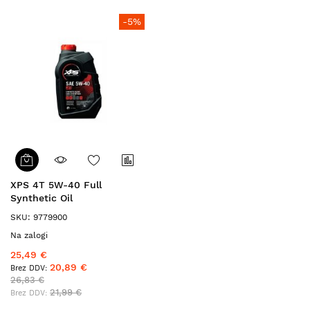
-5%
XPS 4T 5W-40 Full
Synthetic Oil
SKU: 9779900
Na zalogi
25,49 €
20,89 €
26,83 €
21,99 €