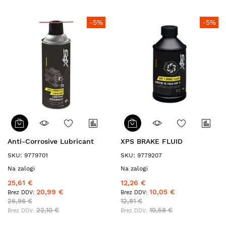
-5%
-5%
Anti-Corrosive Lubricant
XPS BRAKE FLUID
SKU: 9779701
SKU: 9779207
Na zalogi
Na zalogi
25,61 €
12,26 €
20,99 €
10,05 €
26,96 €
12,91 €
22,10 €
10,58 €