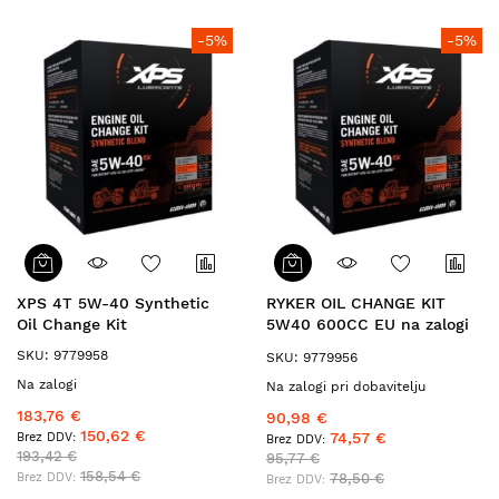
-5%
-5%
XPS 4T 5W-40 Synthetic
RYKER OIL CHANGE KIT
Oil Change Kit
5W40 600CC EU na zalogi
779298
SKU: 9779958
SKU: 9779956
Na zalogi
Na zalogi pri dobavitelju
183,76 €
90,98 €
150,62 €
74,57 €
193,42 €
95,77 €
158,54 €
78,50 €