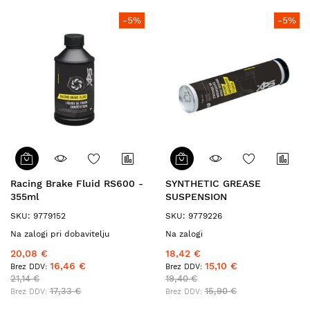
-5%
-5%
Racing Brake Fluid RS600 -
SYNTHETIC GREASE
355ml
SUSPENSION
SKU: 9779152
SKU: 9779226
Na zalogi pri dobavitelju
Na zalogi
20,08 €
18,42 €
16,46 €
15,10 €
21,14 €
19,40 €
17,33 €
15,90 €