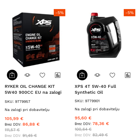
-5%
-5%
RYKER OIL CHANGE KIT
XPS 4T 5W-40 Full
5W40 900CC EU na zalogi
Synthetic Oil
779299
SKU: 9779901
SKU: 9779957
Na zalogi pri dobavitelju
Na zalogi pri dobavitelju
95,60 €
105,99 €
78,36 €
86,88 €
100,64 €
111,57 €
82,49 €
91,45 €