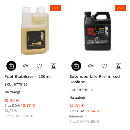
-5%
-5%
Fuel Stabilizer - 236ml
Extended Life Pre-mixed
Coolant
SKU: 9779183
SKU: 9779150
Na zalogi
Na zalogi
12,65 €
10,37 €
14,20 €
13,31 €
11,64 €
10,91 €
14,95 €
12,25 €