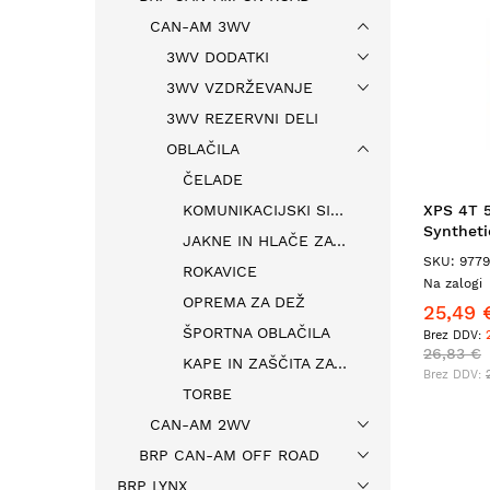
CAN-AM 3WV
3WV DODATKI
3WV VZDRŽEVANJE
3WV REZERVNI DELI
OBLAČILA
ČELADE
KOMUNIKACIJSKI SISTEMI IN DODATKI
XPS 4T 
Syntheti
JAKNE IN HLAČE ZA VOŽNJO
SKU: 977
ROKAVICE
Na zalogi
OPREMA ZA DEŽ
25,49 
ŠPORTNA OBLAČILA
26,83 €
KAPE IN ZAŠČITA ZA VRAT
TORBE
CAN-AM 2WV
BRP CAN-AM OFF ROAD
BRP LYNX