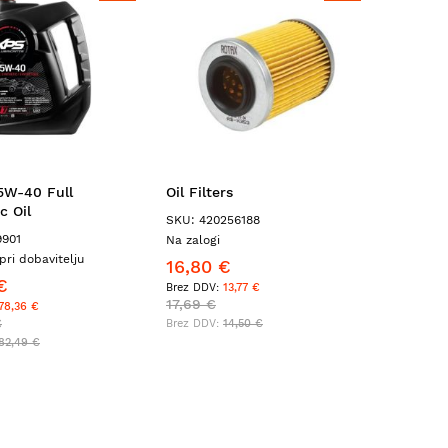
5W-40 Full
Oil Filters
Sacrifi
c Oil
Height:
SKU: 420256188
9901
SKU: 271
Na zalogi
pri dobavitelju
Na zalogi
16,80 €
€
18,80 
13,77 €
17,69 €
78,36 €
€
19,80 €
14,50 €
82,49 €