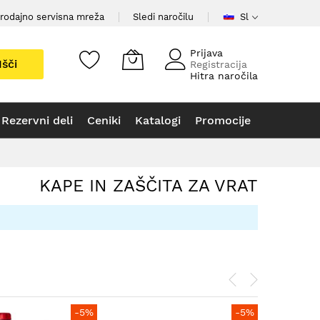
rodajno servisna mreža
Sledi naročilu
Sl
Prijava
Išči
Registracija
Hitra naročila
Rezervni deli
Ceniki
Katalogi
Promocije
KAPE IN ZAŠČITA ZA VRAT
-5%
-5%