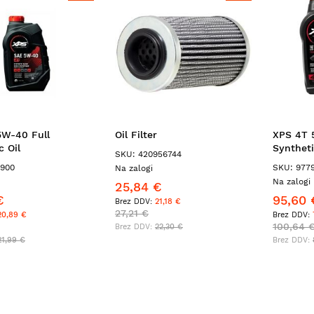
5W-40 Full
Oil Filter
XPS 4T 
c Oil
Syntheti
SKU: 420956744
9900
SKU: 977
Na zalogi
Na zalogi 
25,84 €
€
95,60 
21,18 €
27,21 €
20,89 €
100,64 
22,30 €
21,99 €