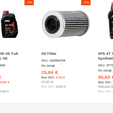
-5%
-5%
W-40 Full
Oil Filter
XPS 4T 
 Oil
Syntheti
SKU: 420956744
900
SKU: 9779
Na zalogi
Na zalogi 
25,84 €
€
95,60 
21,18 €
27,21 €
0,89 €
100,64 €
22,30 €
1,99 €