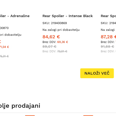
iler - Adrenaline
Rear Spoiler - Intense Black
Rear Spo
SKU: 219400869
SKU: 219
00870
Na zalogi pri dobavitelju
Na zalogi 
pri dobavitelju
84,62 €
87,28 
€
69,36 €
89,07 €
91,88 €
71,54 €
73,01 €
75,31 €
NALOŽI VEČ
lje prodajani