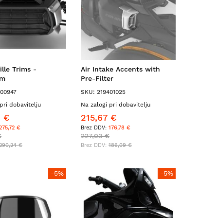
ille Trims -
Air Intake Accents with
um
Pre-Filter
400947
SKU: 219401025
pri dobavitelju
Na zalogi pri dobavitelju
8 €
215,67 €
275,72 €
176,78 €
€
227,03 €
290,24 €
186,09 €
-5%
-5%