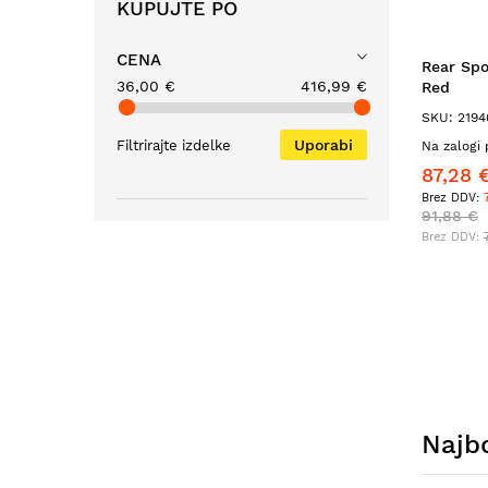
KUPUJTE PO
CENA
Rear Spo
36,00 €
416,99 €
Red
SKU: 2194
Uporabi
Filtrirajte izdelke
Na zalogi 
87,28 
91,88 €
Najbo