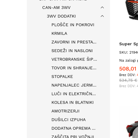
CAN-AM 3WV
3WV DODATKI
PLOŠČE IN POKROVI
KRMILA
ZAVORNI IN PRESTAVNI MEHANIZMI
Super Sp
SEDEŽI IN NASLONI
SKU: 2194
VETROBRANSKE ŠIPE IN VETROBRANI
Na zalogi 
TOVOR IN SHRANJEVANJE
508,01
STOPALKE
534,75 €
NAPENJALEC JERMENA
LUČI IN ELEKTRIČNA OPREMA
KOLESA IN BLATNIKI
AMOTRIZERJI
DUŠILCI IZPUHA
DODATNA OPREMA PO MERI
ZAŠČITA PRI VOŽNJI