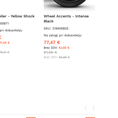
iler - Yellow Shock
Wheel Accents - Intense
Black
400871
SKU: 219400825
pri dobavitelju
Na zalogi pri dobavitelju
€
77,47 €
71,54 €
63,50 €
81,56 €
75,31 €
66,85 €