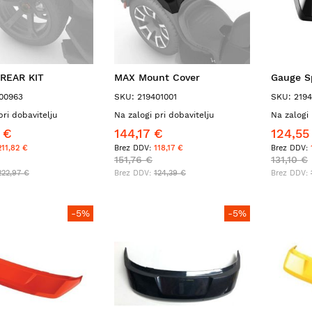
REAR KIT
MAX Mount Cover
Gauge S
00963
SKU: 219401001
SKU: 219
pri dobavitelju
Na zalogi pri dobavitelju
Na zalogi 
 €
144,17 €
124,55
211,82 €
118,17 €
151,76 €
131,10 €
222,97 €
124,39 €
-5%
-5%