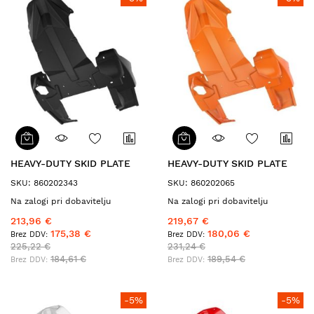
HEAVY-DUTY SKID PLATE
HEAVY-DUTY SKID PLATE
SKU: 860202343
SKU: 860202065
Na zalogi pri dobavitelju
Na zalogi pri dobavitelju
213,96 €
219,67 €
175,38 €
180,06 €
225,22 €
231,24 €
184,61 €
189,54 €
-5%
-5%