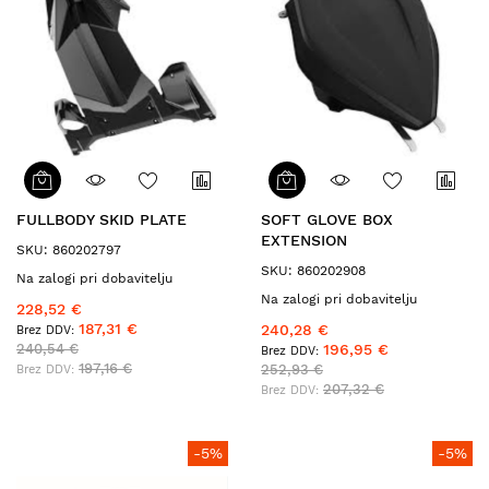
FULLBODY SKID PLATE
SOFT GLOVE BOX
EXTENSION
SKU: 860202797
SKU: 860202908
Na zalogi pri dobavitelju
Na zalogi pri dobavitelju
228,52 €
187,31 €
240,28 €
240,54 €
196,95 €
197,16 €
252,93 €
207,32 €
-5%
-5%