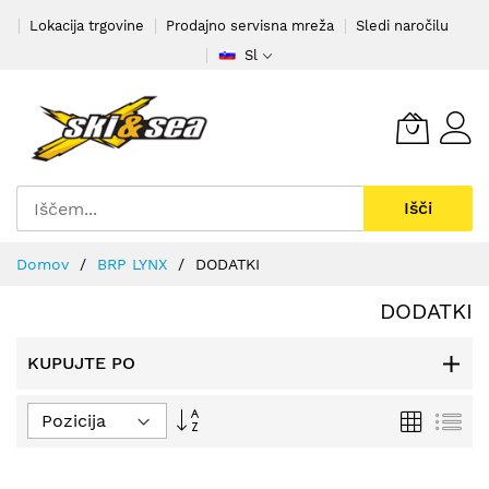
Preskoči
Lokacija trgovine
Prodajno servisna mreža
Sledi naročilu
na
Sl
vsebino
Išči
Domov
BRP LYNX
DODATKI
DODATKI
KUPUJTE PO
Nastavi
Mreža
Se
padajočo
smer