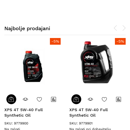
Najbolje prodajani
-5%
-5%
XPS 4T 5W-40 Full
XPS 4T 5W-40 Full
Synthetic Oil
Synthetic Oil
SKU: 9779900
SKU: 9779901
Na zalogi
Na zalogi pri dobavitelju