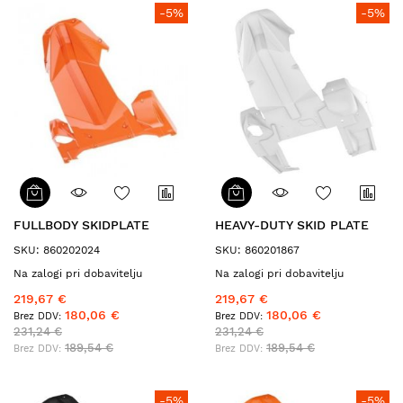
-5%
-5%
FULLBODY SKIDPLATE
HEAVY-DUTY SKID PLATE
SKU: 860202024
SKU: 860201867
Na zalogi pri dobavitelju
Na zalogi pri dobavitelju
219,67 €
219,67 €
180,06 €
180,06 €
231,24 €
231,24 €
189,54 €
189,54 €
-5%
-5%