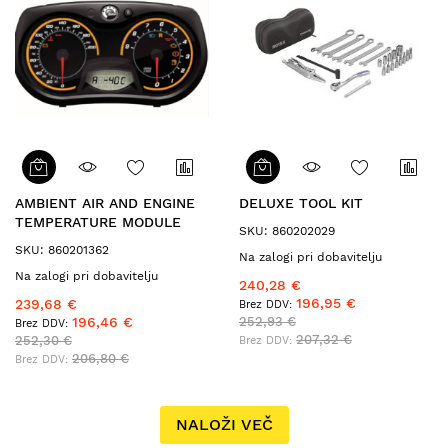
AMBIENT AIR AND ENGINE
DELUXE TOOL KIT
TEMPERATURE MODULE
SKU: 860202029
SKU: 860201362
Na zalogi pri dobavitelju
Na zalogi pri dobavitelju
240,28 €
196,95 €
239,68 €
196,46 €
252,93 €
207,32 €
252,30 €
206,80 €
NALOŽI VEČ