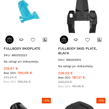
FULLBODY SKIDPLATE
FULLBODY SKID PLATE,
BLACK
SKU: 860202023
SKU: 860202912
Na zalogi pri dobavitelju
Na zalogi pri dobavitelju
219,67 €
180,06 €
228,52 €
231,24 €
187,31 €
189,54 €
240,54 €
197,16 €
-5%
-5%