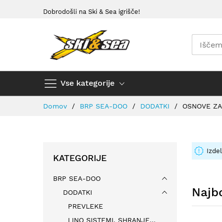
Preskoči
Dobrodošli na Ski & Sea igrišče!
na
vsebino
Vse kategorije
Domov
BRP SEA-DOO
DODATKI
OSNOVE ZA
Izdel
KATEGORIJE
BRP SEA-DOO
Najbo
DODATKI
PREVLEKE
LINQ SISTEMI, SHRANJEVALNE TORBE