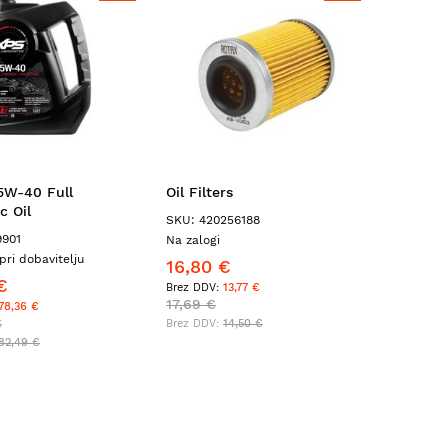
5W-40 Full
Oil Filters
Sacrifi
c Oil
Height:
SKU: 420256188
9901
SKU: 271
Na zalogi
pri dobavitelju
Na zalogi
16,80 €
€
18,80 
13,77 €
17,69 €
78,36 €
€
19,80 €
14,50 €
82,49 €