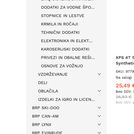
DODATKI ZA VODNE ŠPORTE
STOPNICE IN LESTVE
KRMILA IN ROČAJI
TEHNIČNI DODATKI
ELEKTRONIKA IN ELEKTRIČNI DODATKI
KAROSERIJSKI DODATKI
PRIVEZI IN OBALNE REŠITVE
XPS 4T 
Syntheti
OSNOVE ZA VOŽNJO
SKU: 977
VZDRŽEVANJE
Na zalogi
DELI
25,49 
OBLAČILA
26,83 €
IZDELKI ZA IGRO IN LICENCE
BRP SKI-DOO
BRP CAN-AM
BRP LYNX
BRP EVINRUDE