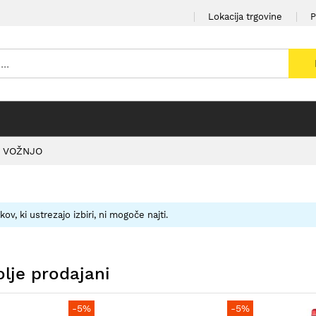
Lokacija trgovine
P
 VOŽNJO
kov, ki ustrezajo izbiri, ni mogoče najti.
lje prodajani
-5%
-5%