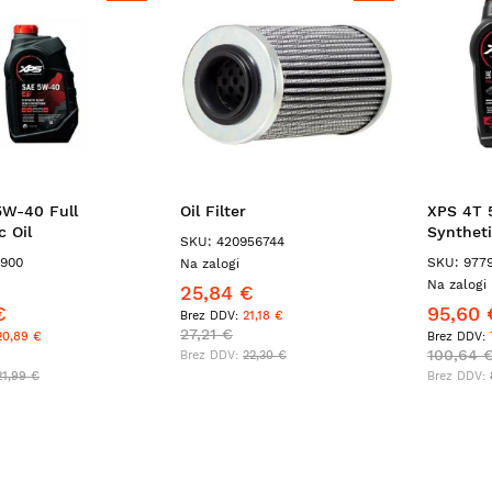
5W-40 Full
Oil Filter
XPS 4T 
c Oil
Syntheti
SKU: 420956744
9900
SKU: 977
Na zalogi
Na zalogi 
25,84 €
€
95,60 
21,18 €
27,21 €
20,89 €
100,64 
22,30 €
21,99 €