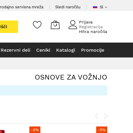
rodajno servisna mreža
Sledi naročilu
Sl
Prijava
Išči
Registracija
Hitra naročila
Rezervni deli
Ceniki
Katalogi
Promocije
OSNOVE ZA VOŽNJO
-5%
-5%