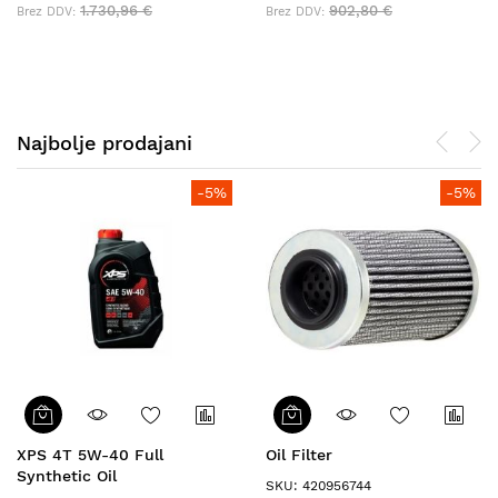
1.730,96 €
902,80 €
Najbolje prodajani
-5%
-5%
XPS 4T 5W-40 Full
Oil Filter
Synthetic Oil
SKU: 420956744