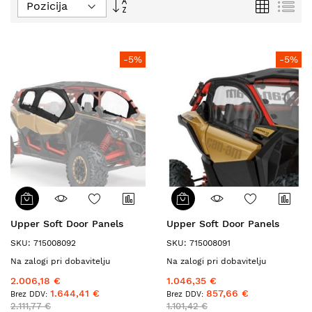
Nastavi
Mreža
Se
padajočo
smer
-5%
-5%
Upper Soft Door Panels
Upper Soft Door Panels
SKU: 715008092
SKU: 715008091
Na zalogi pri dobavitelju
Na zalogi pri dobavitelju
2.006,18 €
1.046,35 €
1.644,41 €
857,66 €
2.111,77 €
1.101,42 €