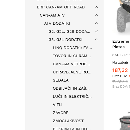
BRP CAN-AM OFF ROAD
CAN-AM ATV
ATV DODATKI
G2, G2L, G2S DODATKI
G3, G3L DODATKI
Extreme
Plates
LINQ DODATKI: EASY ON, EASY OFF
SKU: 7150
TOVOR IN SHRAMBA
Na zalogi
CAN-AM VETROBRANSKA STEKLA
187,32
UPRAVLJALNE ROČIC EIN OGLEDALA
SEDALA
197,18 €
ODBIJAČI IN ZAŠČITNE OGRAJE
LUČI IN ELEKTRIČNA OPREMA
VITLI
ZAVORE
ZMOGLJKIVOST
POKRIVALA IN DODATKI