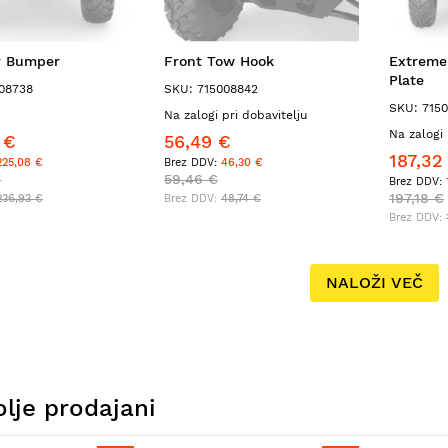
r Bumper
Front Tow Hook
Extreme
Plate
08738
SKU: 715008842
SKU: 715
Na zalogi pri dobavitelju
Na zalogi 
 €
56,49 €
187,32
225,08 €
46,30 €
€
59,46 €
197,18 €
236,93 €
48,74 €
NALOŽI VEČ
lje prodajani