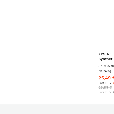
XPS 4T 5
Synthetic
SKU: 9779
Na zalogi
25,49 €
2
26,83 €
2