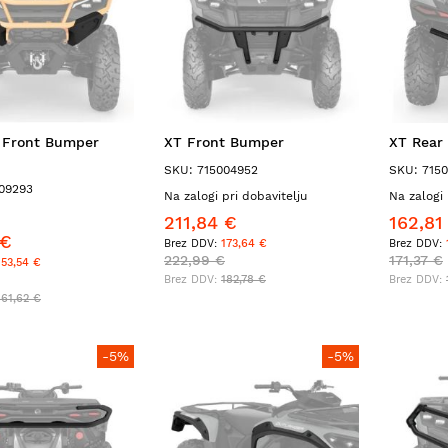
 Front Bumper
XT Front Bumper
XT Rear
SKU: 715004952
SKU: 715
09293
Na zalogi pri dobavitelju
Na zalogi 
211,84 €
162,81
 €
173,64 €
222,99 €
171,37 €
153,54 €
182,78 €
161,62 €
-5%
-5%