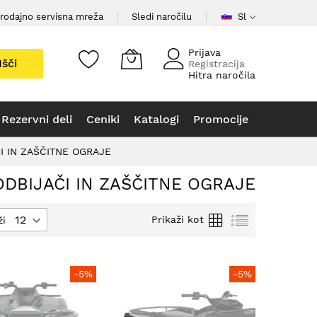
rodajno servisna mreža
Sledi naročilu
Sl
Prijava
Išči
Registracija
Hitra naročila
Rezervni deli
Ceniki
Katalogi
Promocije
I IN ZAŠČITNE OGRAJE
ODBIJAČI IN ZAŠČITNE OGRAJE
Mreža
Seznam
Prikaži kot
ži
-5%
-5%