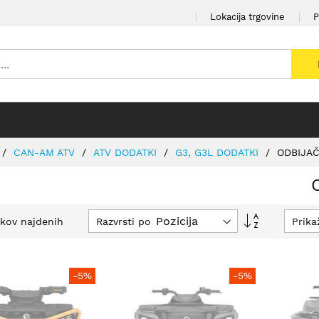
Lokacija trgovine
P
CAN-AM ATV
ATV DODATKI
G3, G3L DODATKI
ODBIJAČ
Nastavi
Razvrsti po
Prika
lkov najdenih
padajočo
smer
-5%
-5%