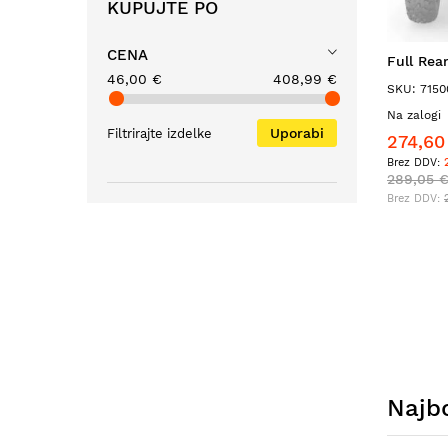
KUPUJTE PO
CENA
Full Rea
46,00 €
408,99 €
SKU: 7150
Na zalogi
Uporabi
Filtrirajte izdelke
274,60
289,05 
Najbo