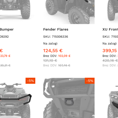
 Bumper
Fender Flares
XU Fron
09292
SKU: 715006336
SKU: 715
Na zalogi
Na zalogi 
 €
124,55 €
399,15
123,79 €
102,09 €
131,10 €
420,16 €
130,31 €
107,46 €
-5%
-5%