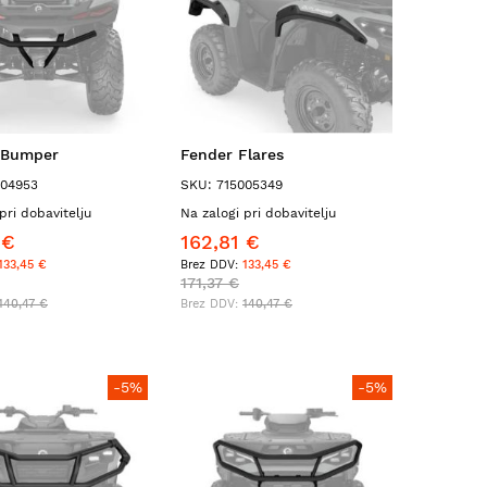
 Bumper
Fender Flares
004953
SKU: 715005349
pri dobavitelju
Na zalogi pri dobavitelju
 €
162,81 €
133,45 €
133,45 €
171,37 €
140,47 €
140,47 €
-5%
-5%